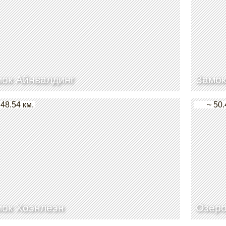
ок Айнвалдинг
Замок
 48.54 км.
~ 50.
ок Хоэнлеэн
Озеро