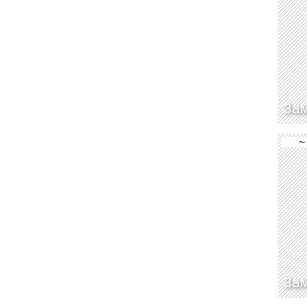
Зам
~
Зам