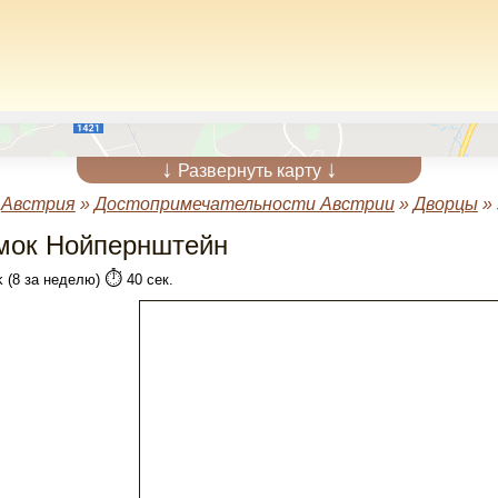
↓
↓
Развернуть карту
»
Австрия
»
Достопримечательности Австрии
»
Дворцы
»
мок Нойпернштейн
⏱️
k (8 за неделю)
40 сек.