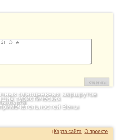
ичных однодневных маршрутов
чших туристических
льцбурга
примечательностей Вены
Карта сайта
О проекте