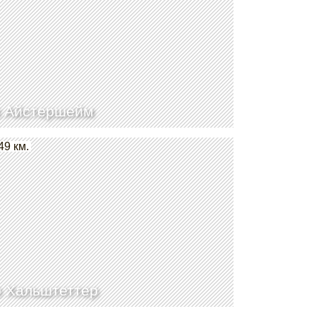
 Айстершейм
49 км.
 Хальштеттер