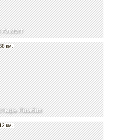
 Алмегг
38 км.
стырь Ламбах
12 км.