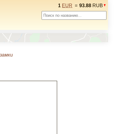
1
EUR
=
93.88
RUB
замки