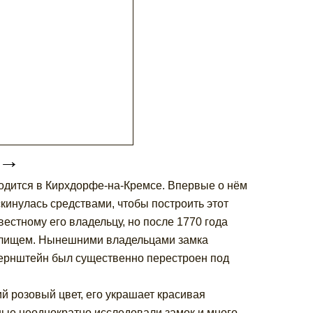
→
одится в Кирхдорфе-на-Кремсе. Впервые о нём
скинулась средствами, чтобы построить этот
естному его владельцу, но после 1770 года
 жилищем. Нынешними владельцами замка
пернштейн был существенно перестроен под
 розовый цвет, его украшает красивая
ные неоднократно исследовали замок и много