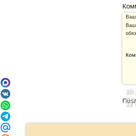
Ком
Ваша
Ваше
обяз
Ком
10 
Ав
Пос
12 