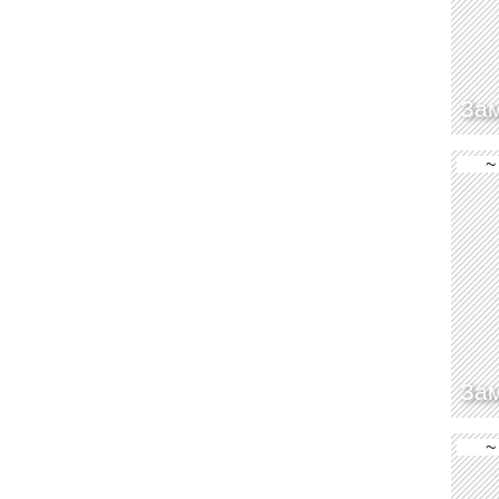
За
~
За
~