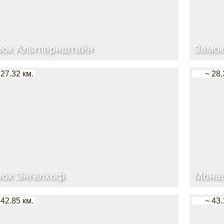
мок Альтпернштайн
Замок
 27.32 км.
~ 28.
мок Энгелхоф
Мона
 42.85 км.
~ 43.