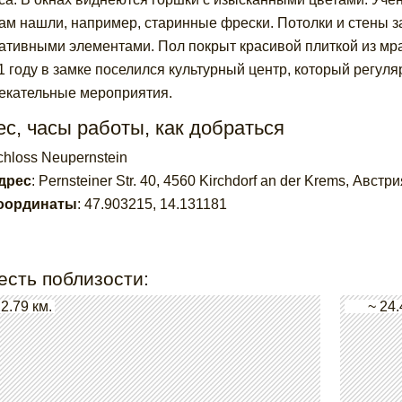
там нашли, например, старинные фрески. Потолки и стены
ативными элементами. Пол покрыт красивой плиткой из мр
1 году в замке поселился культурный центр, который регуля
екательные мероприятия.
с, часы работы, как добраться
chloss Neupernstein
дрес
:
Pernsteiner Str. 40, 4560 Kirchdorf an der Krems, Австри
оординаты
:
47.903215
,
14.131181
есть поблизости:
 2.79 км.
~ 24.