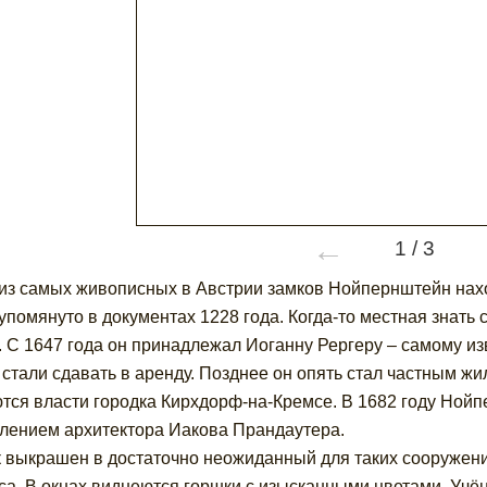
←
1
/
3
из самых живописных в Австрии замков Нойпернштейн нах
упомянуто в документах 1228 года. Когда-то местная знать 
. С 1647 года он принадлежал Иоганну Рергеру – самому изв
 стали сдавать в аренду. Позднее он опять стал частным
тся власти городка Кирхдорф-на-Кремсе. В 1682 году Ной
лением архитектора Иакова Прандаутера.
 выкрашен в достаточно неожиданный для таких сооружений
са. В окнах виднеются горшки с изысканными цветами. Учё