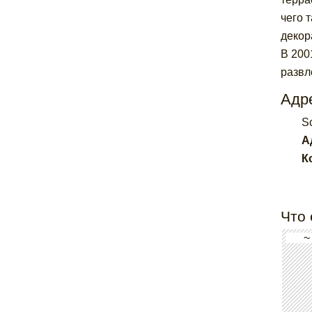
чего 
декор
В 200
развл
Адре
S
А
К
Что 
~