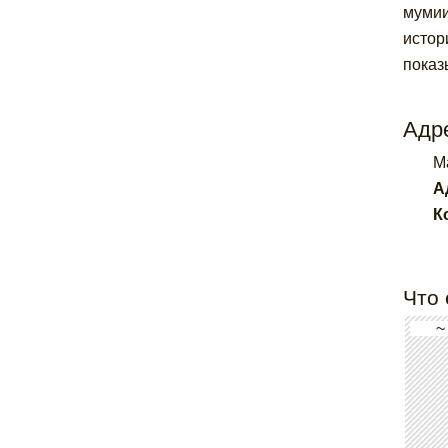
мумии
истор
показ
Адре
Ma
А
К
Что 
~