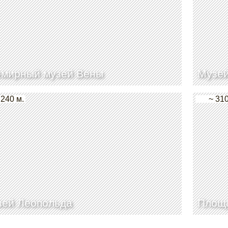
емирный музей Вены
Музей
 240 м.
~ 310
зей Леопольда
Площа