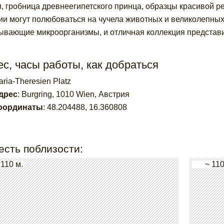
, гробница древнеегипетского принца, образцы красивой р
ии могут полюбоваться на чучела животных и великолепных
ывающие микроорганизмы, и отличная коллекция представи
с, часы работы, как добраться
ria-Theresien Platz
дрес
:
Burgring, 1010 Wien, Австрия
оординаты
:
48.204488
,
16.360808
есть поблизости:
 110 м.
~ 110