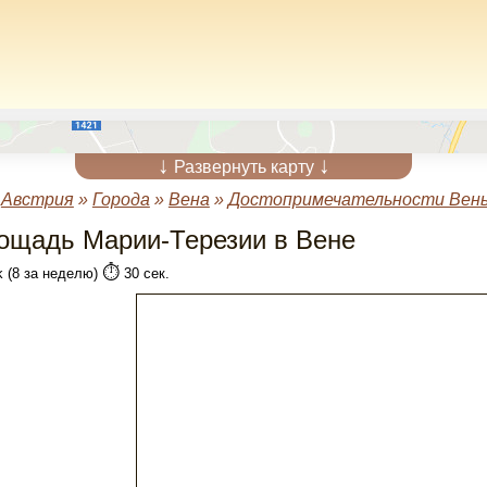
↓
↓
Развернуть карту
»
Австрия
»
Города
»
Вена
»
Достопримечательности Вен
ощадь Марии-Терезии в Вене
⏱️
k (8 за неделю)
30 сек.