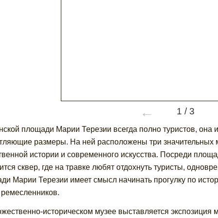
←
1
/
3
нской площади Марии Терезии всегда полно туристов, она 
тляющие размеры. На ней расположены три значительных м
твенной истории и современного искусства. Посреди площа
ится сквер, где на травке любят отдохнуть туристы, одно
ди Марии Терезии имеет смысл начинать прогулку по исто
 ремесленников.
ожественно-историческом музее выставляется экспозиция м