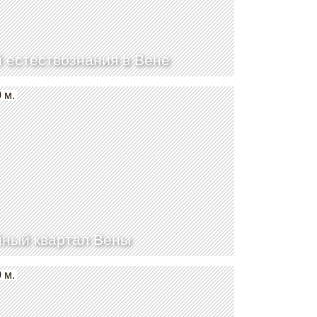
 естествознания в Вене
 м.
ный квартал Вены
 м.