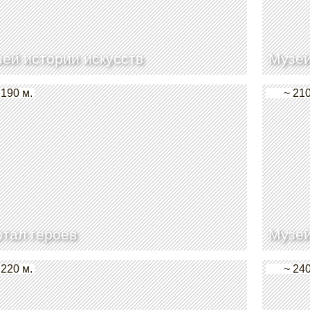
ей истории искусств
Музей
 190 м.
~ 210
тал героев
Музей
 220 м.
~ 240