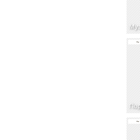
Муз
~
Пор
~