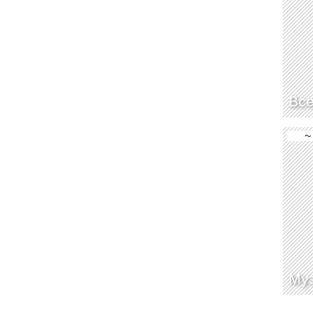
Вс
~
Му