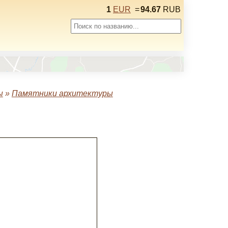
1
EUR
=
94.67
RUB
ы
»
Памятники архитектуры