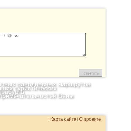
ичных однодневных маршрутов
чших туристических
льцбурга
примечательностей Вены
Карта сайта
О проекте