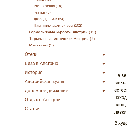
Развлечения (18)
Театры (8)
Дворцы, замки (64)
Памятники архитектуры (102)
Горнолыжные курорты Австрии (19)
Термальные источники Австрии (2)
Магазины (3)
Отели
Виза в Австрию
История
На ве
Австрийская кухня
впеча
естес
Дорожное движение
наход
Отдых в Австрии
площа
Статьи
лавки
В худ