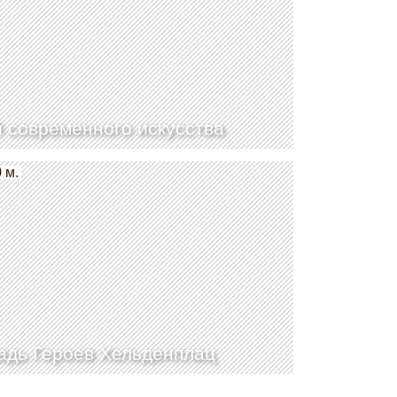
 современного искусства
 м.
дь Героев Хельденплац