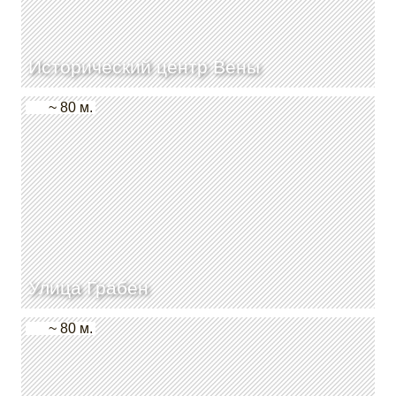
Исторический центр Вены
~ 80 м.
Улица Грабен
~ 80 м.