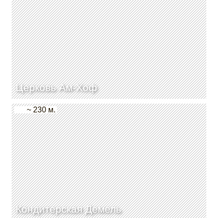
Церковь Ам-Хоф
~ 230 м.
Кондитерская Демель