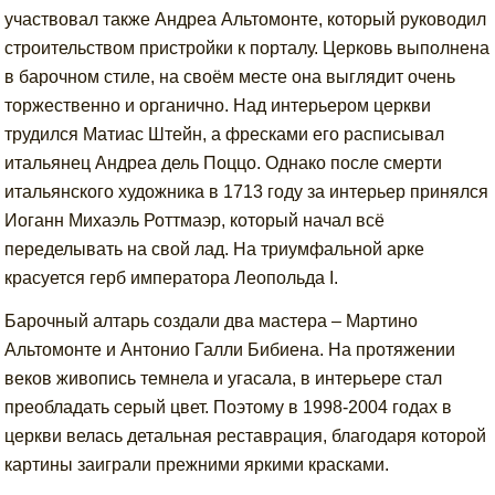
участвовал также Андреа Альтомонте, который руководил
строительством пристройки к порталу. Церковь выполнена
в барочном стиле, на своём месте она выглядит очень
торжественно и органично. Над интерьером церкви
трудился Матиас Штейн, а фресками его расписывал
итальянец Андреа дель Поццо. Однако после смерти
итальянского художника в 1713 году за интерьер принялся
Иоганн Михаэль Роттмаэр, который начал всё
переделывать на свой лад. На триумфальной арке
красуется герб императора Леопольда I.
Барочный алтарь создали два мастера – Мартино
Альтомонте и Антонио Галли Бибиена. На протяжении
веков живопись темнела и угасала, в интерьере стал
преобладать серый цвет. Поэтому в 1998-2004 годах в
церкви велась детальная реставрация, благодаря которой
картины заиграли прежними яркими красками.