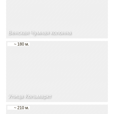
Венская Чумная колонна
~ 180 м.
Улица Кольмаркт
~ 210 м.