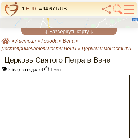
1
EUR
=
94.67
RUB
↓
↓
Развернуть карту
»
Австрия
»
Города
»
Вена
»
Достопримечательности Вены
»
Церкви и монастыри
Церковь Святого Петра в Вене
👁
⏱️
2.5k (7 за неделю)
1 мин.