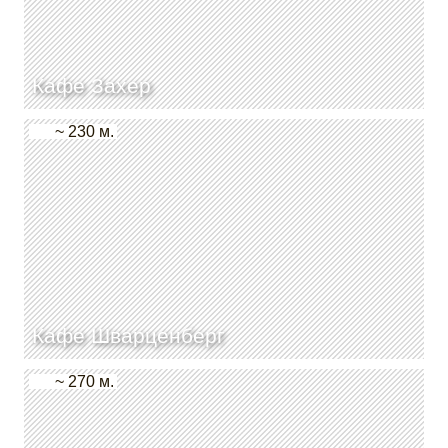
Кафе Захер
~ 230 м.
Кафе Шварценберг
~ 270 м.