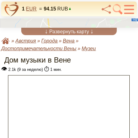
1
EUR
=
94.15
RUB
↓
↓
Развернуть карту
»
Австрия
»
Города
»
Вена
»
Достопримечательности Вены
»
Музеи
Дом музыки в Вене
👁
⏱️
2.1k (9 за неделю)
1 мин.