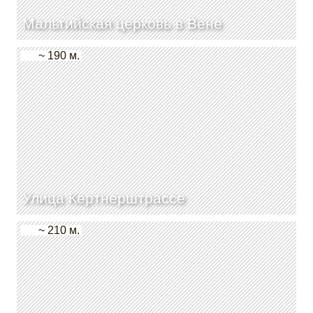
Мальтийская церковь в Вене
~ 190 м.
Улица Кертнерштрассе
~ 210 м.