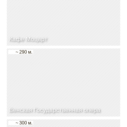
Кафе Моцарт
~ 290 м.
Венская Государственная опера
~ 300 м.