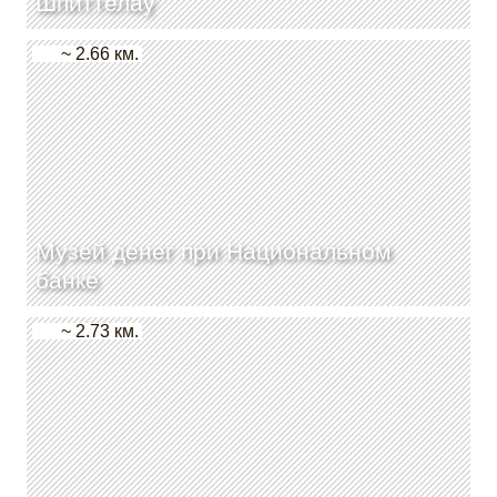
Шпиттелау
~ 2.66 км.
Музей денег при Национальном
банке
~ 2.73 км.