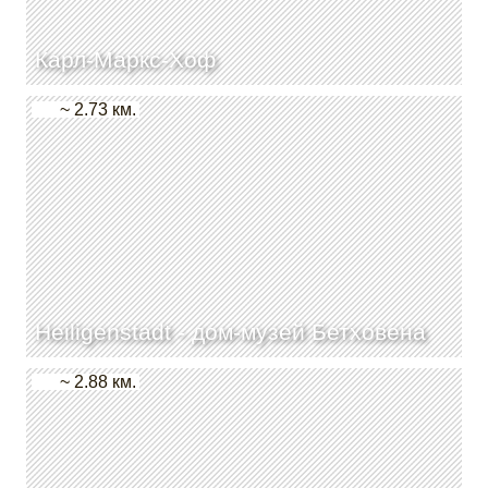
Карл-Маркс-Хоф
~ 2.73 км.
Heiligenstadt - дом-музей Бетховена
~ 2.88 км.