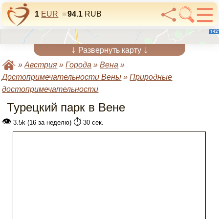
1
EUR
=
94.1
RUB
↓
↓
Развернуть карту
»
Австрия
»
Города
»
Вена
»
Достопримечательности Вены
»
Природные
достопримечательности
Турецкий парк в Вене
👁
⏱️
3.5k (16 за неделю)
30 сек.