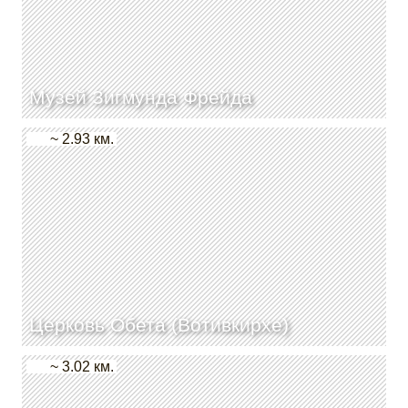
Музей Зигмунда Фрейда
~ 2.93 км.
Церковь Обета (Вотивкирхе)
~ 3.02 км.