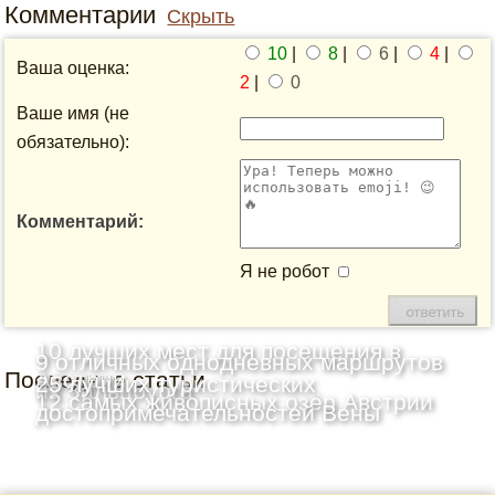
Комментарии
Скрыть
10
|
8
|
6
|
4
|
Ваша оценка:
2
|
0
Ваше имя (не
обязательно):
Комментарий:
Я не робот
10 лучших мест для посещения в
9 отличных однодневных маршрутов
Последние статьи
Австрии
25 лучших туристических
из Зальцбурга
12 самых живописных озёр Австрии
достопримечательностей Вены